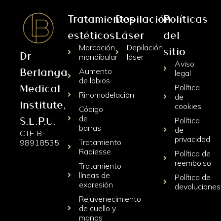
Tratamientos
Depilación
Políticas
estéticos
Láser
del
Marcación
Depilación
sitio
Dr
mandibular
láser
Aviso
Berlanga
Aumento
legal
de labios
Medical
Política
Rinomodelación
de
Institute,
cookies
Código
de
S.L.P.U.
Política
barras
de
C.I.F. B-
privacidad
Tratamiento
98918535
Radiesse
Política de
reembolso
Tratamiento
líneas de
Política de
expresión
devoluciones
Rejuvenecimiento
de cuello y
manos